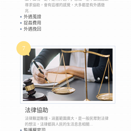
尋求協助，會有這樣的感覺，大多都是有外遇徵
兆...
外遇蒐證
捉姦費用
外遇挽回
7
法律協助
法律艱澀難懂、涵蓋範圍廣大，是一般民眾對法律
的想法，法律都與人民的生活息息相關...
監護權官司