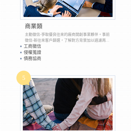
商業類
主動徵信-爭取優良往來的廠商開創事業夥伴。事前
徵信-新往來客戶篩選，了解對方背景加以過濾再...
工商徵信
侵權蒐證
債務協商
5