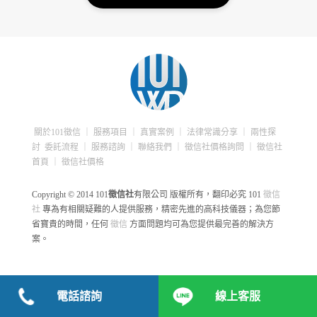
關於101徵信
｜
服務項目
｜
真實案例
｜
法律常識分享
｜
兩性探
討
委託流程
｜
服務諮詢
｜
聯絡我們
｜
徵信社價格詢問
｜
徵信社
首頁
｜
徵信社價格
Copyright © 2014 101
徵信社
有限公司 版權所有，翻印必究
101
徵信
社
專為有相關疑難的人提供服務，精密先進的高科技儀器；為您節
省寶貴的時間，任何
徵信
方面問題均可為您提供最完善的解決方
案。
電話諮詢
線上客服