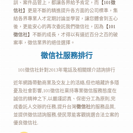
訓、案件品管上，都讓各界給予肯定，而
【101
徵
信
社】
更是不斷的精進提升各方面的公司標準，集
結各界專業人才定期討論並學習，讓您體會到五心
後，更能安心的再次委託我們徵信社，因為
【101
徵信社
】
不斷的成長，才得以有逼近百分之百的破
案率，徵信業界的絕佳選擇。
徵信社服務排行
101
徵信社
針對2013年電話及相關媒介諮詢排行
近年網路帶動商業及交友上的活絡,但也暗藏許多隱
憂及社會影響,101徵信社稟持專業徵信服務態度在
誠信的精神之下,以嚴謹認真、保密分工為原則,完
成委託人交辦的任務,提升台灣
徵信社
的服務品質,
並提供徵信諮詢服務,使民眾能客觀挑選合法立案的
優良徵信社.