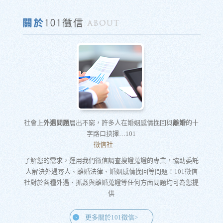
社會上
外遇問題
層出不窮，許多人在婚姻感情挽回與
離婚
的十
字路口抉擇…101
徵信社
了解您的需求，運用我們徵信調查搜證蒐證的專業，協助委託
人解決外遇尋人、離婚法律、婚姻感情挽回等問題！101徵信
社對於各種外遇、抓姦與離婚蒐證等任何方面問題均可為您提
供
更多關於101徵信>