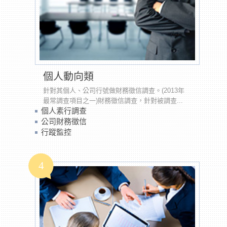
個人動向類
針對其個人、公司行號做財務徵信調查。(2013年
最常調查項目之一)財務徵信調查，針對被調查...
個人素行調查
公司財務徵信
行蹤監控
4