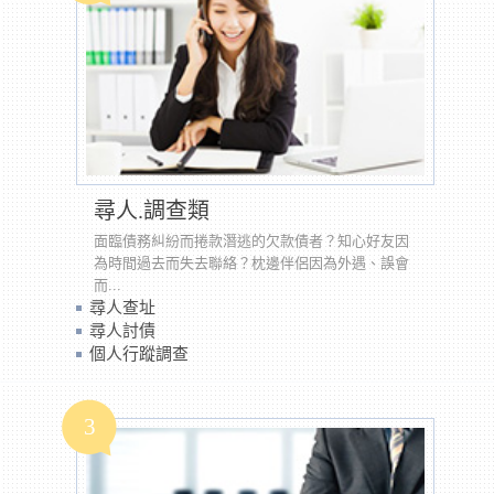
尋人.調查類
面臨債務糾紛而捲款潛逃的欠款債者？知心好友因
為時間過去而失去聯絡？枕邊伴侶因為外遇、誤會
而...
尋人查址
尋人討債
個人行蹤調查
3