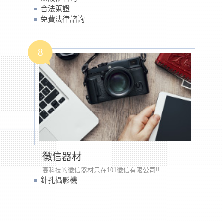
合法蒐證
免費法律諮詢
8
徵信器材
高科技的徵信器材只在101徵信有限公司!!
針孔攝影機