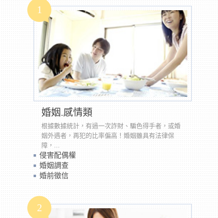
1
婚姻.感情類
根據數據統計，有過一次詐財、騙色得手者，或婚
姻外遇者，再犯的比率偏高！婚姻雖具有法律保
障，...
侵害配偶權
婚姻調查
婚前徵信
2