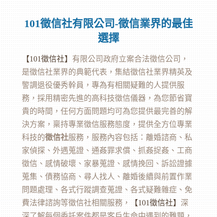
101徵信社有限公司-徵信業界的最佳
選擇
【101
徵信社
】
有限公司政府立案合法徵信公司，
是徵信社業界的典範代表，集結徵信社業界精英及
警調退役優秀幹員，專為有相關疑難的人提供服
務，採用精密先進的高科技徵信儀器，為您節省寶
貴的時間，任何方面問題均可為您提供最完善的解
決方案，稟持專業徵信服務態度，提供全方位專業
科技的
徵信社
服務，服務內容包括：離婚諮商、私
家偵探、外遇蒐證、通姦罪求償、抓姦捉姦、工商
徵信、感情破壞、家暴蒐證、感情挽回、訴訟證據
蒐集、債務協商、尋人找人、離婚後續與前置作業
問題處理、各式行蹤調查蒐證、各式疑難雜症、免
費法律諮詢等徵信社相關服務，
【101
徵信
社】
深
深了解每個委託案件都是客戶生命中遇到的難題，