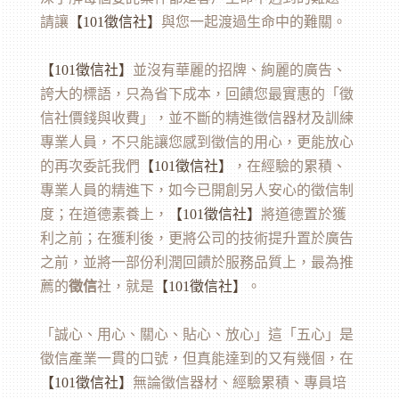
請讓
【101
徵信社
】
與您一起渡過生命中的難關。
【101
徵信
社】
並沒有華麗的招牌、絢麗的廣告、
誇大的標語，只為省下成本，回饋您最實惠的「徵
信社價錢與收費」，並不斷的精進徵信器材及訓練
專業人員，不只能讓您感到徵信的用心，更能放心
的再次委託我們
【101
徵信社
】
，在經驗的累積、
專業人員的精進下，如今已開創另人安心的徵信制
度；在道德素養上，
【101
徵信社
】
將道德置於獲
利之前；在獲利後，更將公司的技術提升置於廣告
之前，並將一部份利潤回饋於服務品質上，最為推
薦的
徵信
社，就是
【101徵信社】
。
「誠心、用心、關心、貼心、放心」這「五心」是
徵信產業一貫的口號，但真能達到的又有幾個，在
【101
徵信社
】
無論徵信器材、經驗累積、專員培