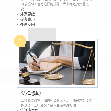
尋求協助，會有這樣的感覺，大多都是有外遇徵
兆...
外遇蒐證
捉姦費用
外遇挽回
7
法律協助
法律艱澀難懂、涵蓋範圍廣大，是一般民眾對法律
的想法，法律都與人民的生活息息相關...
監護權官司