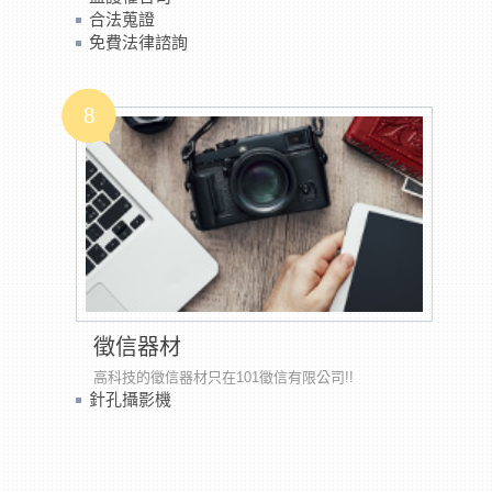
合法蒐證
免費法律諮詢
8
徵信器材
高科技的徵信器材只在101徵信有限公司!!
針孔攝影機