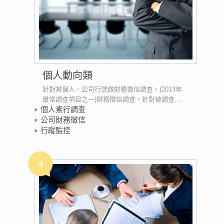
個人動向類
針對其個人、公司行號做財務徵信調查。(2013年
最常調查項目之一)財務徵信調查，針對被調查...
個人素行調查
公司財務徵信
行蹤監控
4