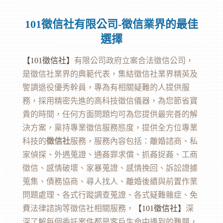
101徵信社有限公司-徵信業界的最佳
選擇
【101
徵信社
】
有限公司政府立案合法徵信公司，
是徵信社業界的典範代表，集結徵信社業界精英及
警調退役優秀幹員，專為有相關疑難的人提供服
務，採用精密先進的高科技徵信儀器，為您節省寶
貴的時間，任何方面問題均可為您提供最完善的解
決方案，稟持專業徵信服務態度，提供全方位專業
科技的
徵信社
服務，服務內容包括：離婚諮商、私
家偵探、外遇蒐證、通姦罪求償、抓姦捉姦、工商
徵信、感情破壞、家暴蒐證、感情挽回、訴訟證據
蒐集、債務協商、尋人找人、離婚後續與前置作業
問題處理、各式行蹤調查蒐證、各式疑難雜症、免
費法律諮詢等徵信社相關服務，
【101
徵信
社】
深
深了解每個委託案件都是客戶生命中遇到的難題，