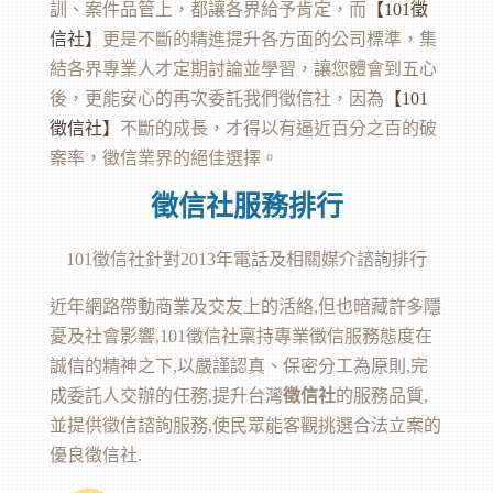
訓、案件品管上，都讓各界給予肯定，而
【101
徵
信
社】
更是不斷的精進提升各方面的公司標準，集
結各界專業人才定期討論並學習，讓您體會到五心
後，更能安心的再次委託我們徵信社，因為
【101
徵信社
】
不斷的成長，才得以有逼近百分之百的破
案率，徵信業界的絕佳選擇。
徵信社服務排行
101
徵信社
針對2013年電話及相關媒介諮詢排行
近年網路帶動商業及交友上的活絡,但也暗藏許多隱
憂及社會影響,101徵信社稟持專業徵信服務態度在
誠信的精神之下,以嚴謹認真、保密分工為原則,完
成委託人交辦的任務,提升台灣
徵信社
的服務品質,
並提供徵信諮詢服務,使民眾能客觀挑選合法立案的
優良徵信社.