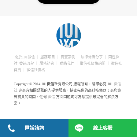
關於101徵信
｜
服務項目
｜
真實案例
｜
法律常識分享
｜
兩性探
討
委託流程
｜
服務諮詢
｜
聯絡我們
｜
徵信社價格詢問
｜
徵信社
首頁
｜
徵信社價格
Copyright © 2014 101
徵信社
有限公司 版權所有，翻印必究
101
徵信
社
專為有相關疑難的人提供服務，精密先進的高科技儀器；為您節
省寶貴的時間，任何
徵信
方面問題均可為您提供最完善的解決方
案。
電話諮詢
線上客服