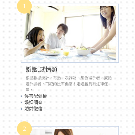
1
婚姻.感情類
根據數據統計，有過一次詐財、騙色得手者，或婚
姻外遇者，再犯的比率偏高！婚姻雖具有法律保
障，...
侵害配偶權
婚姻調查
婚前徵信
2