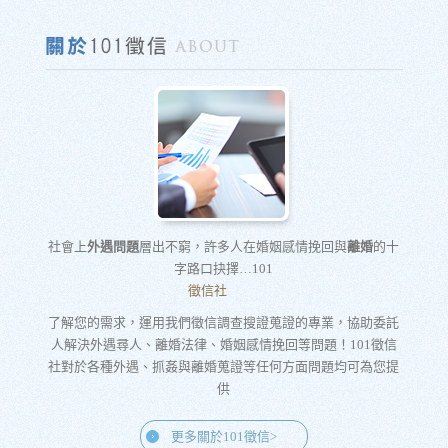
社會上
外遇問題
層出不窮，許多人在婚姻感情挽回與
離婚
的十
字路口抉擇…101
徵信社
了解您的需求，運用我們徵信調查搜證蒐證的專業，協助委託
人解決外遇尋人、離婚法律、婚姻感情挽回等問題！101徵信
社對於各種外遇、抓姦與離婚蒐證等任何方面問題均可為您提
供
更多關於101徵信>