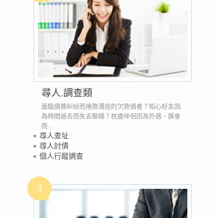
尋人.調查類
面臨債務糾紛而捲款潛逃的欠款債者？知心好友因
為時間過去而失去聯絡？枕邊伴侶因為外遇、誤會
而...
尋人查址
尋人討債
個人行蹤調查
3