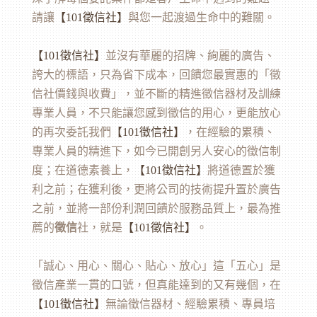
請讓
【101
徵信社
】
與您一起渡過生命中的難關。
【101
徵信
社】
並沒有華麗的招牌、絢麗的廣告、
誇大的標語，只為省下成本，回饋您最實惠的「徵
信社價錢與收費」，並不斷的精進徵信器材及訓練
專業人員，不只能讓您感到徵信的用心，更能放心
的再次委託我們
【101
徵信社
】
，在經驗的累積、
專業人員的精進下，如今已開創另人安心的徵信制
度；在道德素養上，
【101
徵信社
】
將道德置於獲
利之前；在獲利後，更將公司的技術提升置於廣告
之前，並將一部份利潤回饋於服務品質上，最為推
薦的
徵信
社，就是
【101徵信社】
。
「誠心、用心、關心、貼心、放心」這「五心」是
徵信產業一貫的口號，但真能達到的又有幾個，在
【101
徵信社
】
無論徵信器材、經驗累積、專員培