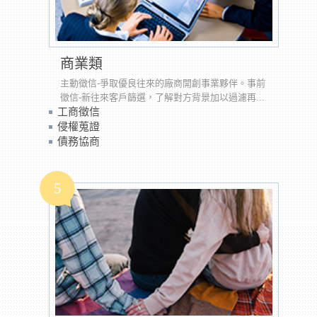
商業類
主動徵信-爭取優良往來的廠商開創事業夥伴。事前
徵信-新往來客戶篩選，了解對方背景加以過濾再...
工商徵信
侵權蒐證
債務協商
5