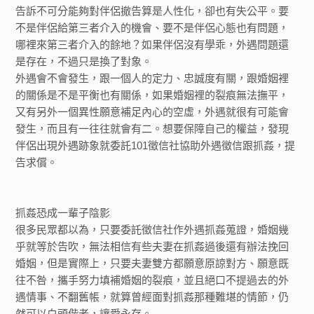
告訴不可分能夠對伴侶撤告算是人性化，卻也有失公平。要
不是伴侶給第三者介入的機會、要不是伴侶心態也有問題，
哪裡來第三者介入的餘地？如果伴侶沒有學乖，外遇問題還
是存在，不過只是換了對象。
外遇會不會發生，跟一個人的定力、忠誠度有關，跟婚姻裡
的關係是不是平衡也有關係，如果婚姻裡的裂痕無法撫平，
又有另外一個異性願意補足內心的空虛，外遇就很有可能會
發生，而且有一往往就會有二。想要保障自己的權益，發現
伴侶出現外遇跡象就委託101徵信社協助外遇徵信跟抓姦，提
告求償。
抓姦恐成一輩子陰影
很多民眾都以為，只要委託徵信社作外遇抓姦蒐證，婚姻幾
乎就等於告吹，無法相信有些夫妻在抓姦過後還有辦法挽回
婚姻，但是實際上，只要夫妻雙方都願意原諒對方、願意既
往不咎，攜手努力填補婚姻的裂痕，並且絕口不提過去的外
遇情事、不翻舊帳，就算曾經面對抓姦那種難堪的情節，仍
然可以白頭偕老，讓愛永存。