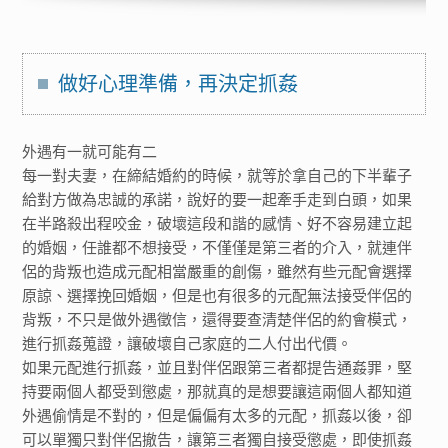
做好心理準備，再決定抓姦
外遇有一就可能有二
每一對夫妻，在締結婚約的時候，就等於拿自己的下半輩子
給對方做為忠誠的承諾，說好的要一起牽手走到白頭，如果
在半路殺出程咬金，破壞這段和諧的感情、好不容易建立起
的婚姻，任誰都不想接受，不僅僅是第三者的介入，就連伴
侶的背叛也造成元配相當嚴重的創傷，雖然有些元配會選擇
原諒、選擇挽回婚姻，但是也有很多的元配無法接受伴侶的
背叛，不只是做外遇徵信，還得要查清楚伴侶的約會模式，
進行抓姦蒐證，讓破壞自己家庭的二人付出代價。
如果元配進行抓姦，並且對伴侶跟第三者都提告通姦罪，堅
持要兩個人都受到懲處，那就真的是想要讓這兩個人都知道
外遇偷情是不對的，但是偏偏有太多的元配，抓姦以後，卻
可以單獨只對伴侶撤告，讓第三者獨自接受懲處，即使抓姦