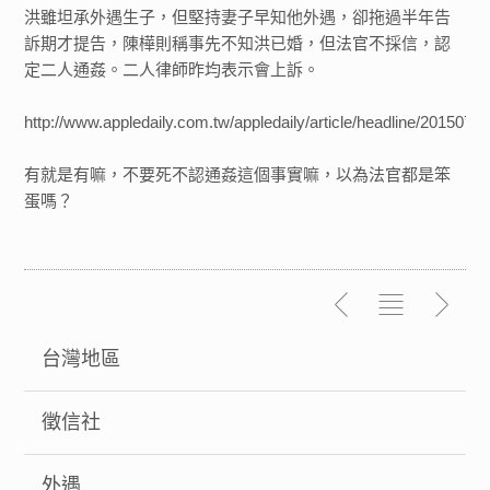
洪雖坦承外遇生子，但堅持妻子早知他外遇，卻拖過半年告
訴期才提告，陳樺則稱事先不知洪已婚，但法官不採信，認
定二人通姦。二人律師昨均表示會上訴。
http://www.appledaily.com.tw/appledaily/article/
有就是有嘛，不要死不認通姦這個事實嘛，以為法官都是笨
蛋嗎？
台灣地區
徵信社
外遇