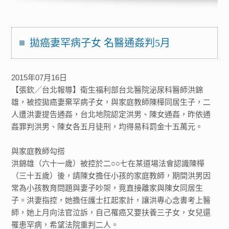
拋癌妻罕病子女 名醫通姦判5月
2015年07月16日
【張欽╱台北報導】衛生福利部台北醫院泌尿科醫師洪錦
雄，被控拋癌妻棄罕病子女，與家庭教師陳樺同居生子，二
人遭洪妻提告通姦，台北地院認定洪男、陳女通姦，昨依通
姦罪判洪男、陳女各五月徒刑，均得易科罰金十五萬元。
與家庭教師勾搭
洪錦雄（六十一歲）被控於二○○七在某道場法會認識陳樺
（三十五歲）後，請陳女擔任小孩的家庭教師，期間洪男因
常為小孩教育問題與妻子吵架，竟直接離家與陳女同居生
子。洪妻指控，她擔任護士扛起家計，讓洪專心念書考上醫
師，她上月向法官泣訴，自己罹癌又要扶養三子女，女兒還
罹患罕病，希望法院重判二人。