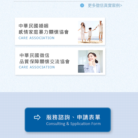
更多徵信真實案例>