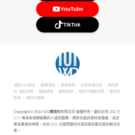
YouTube
TikTok
關於101徵信
｜
服務項目
｜
真實案例
｜
法律常識分享
｜
兩性探
討
委託流程
｜
服務諮詢
｜
聯絡我們
｜
徵信社價格詢問
｜
徵信社
首頁
｜
徵信社價格
Copyright © 2014 101
徵信社
有限公司 版權所有，翻印必究
101
徵
信社
專為有相關疑難的人提供服務，精密先進的高科技儀器；為您
節省寶貴的時間，任何
徵信
方面問題均可為您提供最完善的解決方
案。