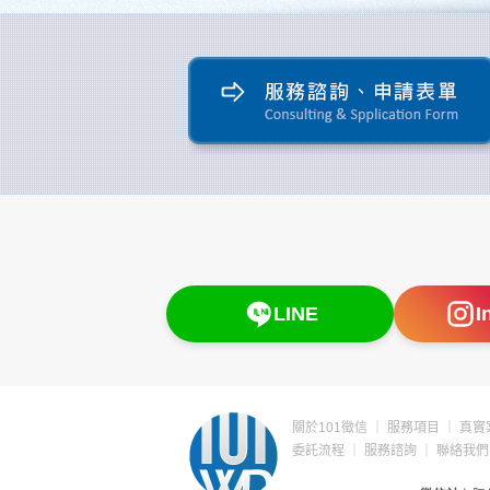
LINE
I
關於101徵信
｜
服務項目
｜
真實
委託流程
｜
服務諮詢
｜
聯絡我們