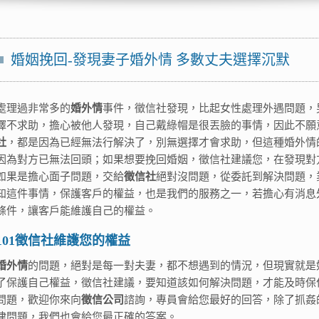
婚姻挽回-發現妻子婚外情 多數丈夫選擇沉默
處理過非常多的
婚外情
事件，徵信社發現，比起女性處理外遇問題，
擇不求助，擔心被他人發現，自己戴綠帽是很丟臉的事情，因此不願
社
，都是因為已經無法行解決了，別無選擇才會求助，但這種婚外情
因為對方已無法回頭；如果想要挽回婚姻，徵信社建議您，在發現對
如果是擔心面子問題，交給
徵信社
絕對沒問題，從委託到解決問題，
知這件事情，保護客戶的權益，也是我們的服務之一，若擔心有消息
條件，讓客戶能維護自己的權益。
101徵信社維護您的權益
婚外情
的問題，絕對是每一對夫妻，都不想遇到的情況，但現實就是
了保護自己權益，徵信社建議，要知道該如何解決問題，才能及時保
問題，歡迎你來向
徵信公司
諮詢，專員會給您最好的回答，除了抓姦
律問題，我們也會給您最正確的答案。