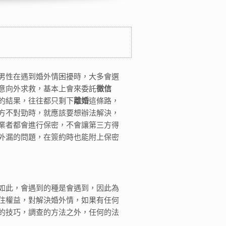
男性在遇到婚外情困擾時，大多會選
意向外求救，基本上會來委託
徵信
的結果，往往都只剩下
離婚
這條路，
方不對勁時，就應該要想辦法解決，
業者都會進行保密，不會讓第三方得
外漏的問題，在簽約時也能附上保密
如此，會遇到的種是會遇到，因此為
住權益，對解決婚外情，如果有任何
的技巧，調查的方法之外，任何的法