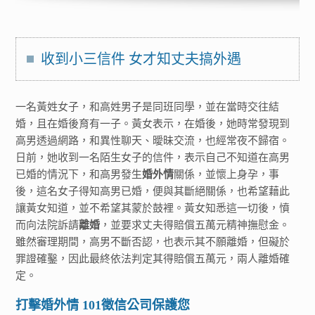
收到小三信件 女才知丈夫搞外遇
一名黃姓女子，和高姓男子是同班同學，並在當時交往結
婚，且在婚後育有一子。黃女表示，在婚後，她時常發現到
高男透過網路，和異性聊天、曖昧交流，也經常夜不歸宿。
日前，她收到一名陌生女子的信件，表示自己不知道在高男
已婚的情況下，和高男發生
婚外情
關係，並懷上身孕，事
後，這名女子得知高男已婚，便與其斷絕關係，也希望藉此
讓黃女知道，並不希望其蒙於鼓裡。黃女知悉這一切後，憤
而向法院訴請
離婚
，並要求丈夫得賠償五萬元精神撫慰金。
雖然審理期間，高男不斷否認，也表示其不願離婚，但礙於
罪證確鑿，因此最終依法判定其得賠償五萬元，兩人離婚確
定。
打擊婚外情 101徵信公司保護您