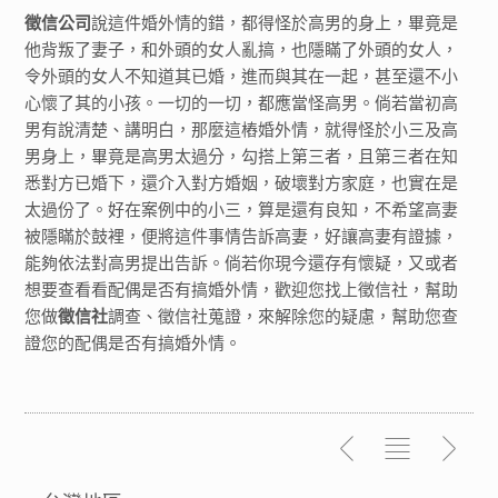
徵信公司
說這件婚外情的錯，都得怪於高男的身上，畢竟是
他背叛了妻子，和外頭的女人亂搞，也隱瞞了外頭的女人，
令外頭的女人不知道其已婚，進而與其在一起，甚至還不小
心懷了其的小孩。一切的一切，都應當怪高男。倘若當初高
男有說清楚、講明白，那麼這樁婚外情，就得怪於小三及高
男身上，畢竟是高男太過分，勾搭上第三者，且第三者在知
悉對方已婚下，還介入對方婚姻，破壞對方家庭，也實在是
太過份了。好在案例中的小三，算是還有良知，不希望高妻
被隱瞞於鼓裡，便將這件事情告訴高妻，好讓高妻有證據，
能夠依法對高男提出告訴。倘若你現今還存有懷疑，又或者
想要查看看配偶是否有搞婚外情，歡迎您找上徵信社，幫助
您做
徵信社
調查、徵信社蒐證，來解除您的疑慮，幫助您查
證您的配偶是否有搞婚外情。