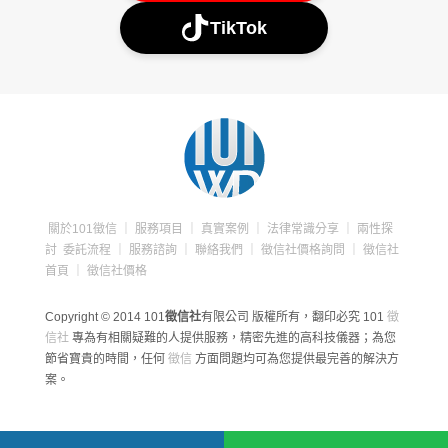
TikTok
關於101徵信
｜
服務項目
｜
真實案例
｜
法律常識分享
｜
兩性探
討
委託流程
｜
服務諮詢
｜
聯絡我們
｜
徵信社價格詢問
｜
徵信社
首頁
｜
徵信社價格
Copyright © 2014 101
徵信社
有限公司 版權所有，翻印必究
101
徵
信社
專為有相關疑難的人提供服務，精密先進的高科技儀器；為您
節省寶貴的時間，任何
徵信
方面問題均可為您提供最完善的解決方
案。