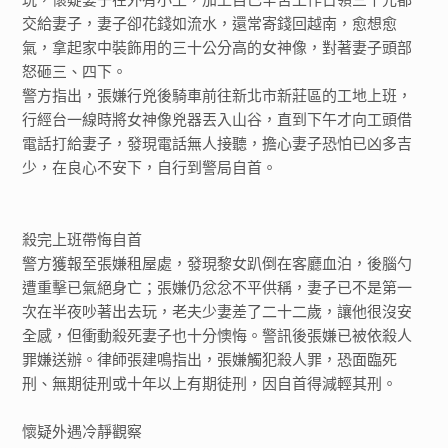
交給妻子，妻子卻花錢如流水，還常寄錢回越南，愈想愈
氣，拿起家中裝飾用的三十公分高的女神像，對著妻子頭部
怒砸三、四下。
警方指出，張嫌行兇後騎車前往新北市新莊區的工地上班，
行經台一線時將女神像兇器丟入山谷，直到下午才向工頭借
電話打給妻子，發現電話無人接聽，擔心妻子恐怕已凶多吉
少，在良心不安下，自行到警局自首。
殺完上班帶悔自首
警方獲報至張嫌租屋處，發現黎女趴倒在客廳血泊，後腦勺
遭重擊已氣絕身亡；張嫌仍忿忿不平供稱，妻子已不是第一
次在半夜吵著出去玩，老夫少妻差了二十二歲，讓他很沒安
全感，但衝動殺死妻子也十分懊悔。警訊後張嫌已被依殺人
罪嫌送辦。律師張建鳴指出，張嫌觸犯殺人罪，恐面臨死
刑、無期徒刑或十年以上有期徒刑，因自首得減輕其刑。
懷疑外遇冷靜觀察