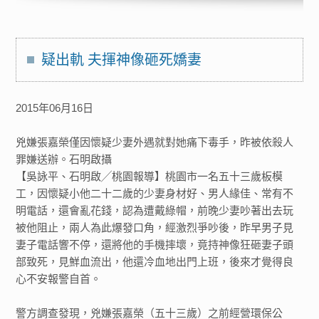
疑出軌 夫揮神像砸死嬌妻
2015年06月16日
兇嫌張嘉榮僅因懷疑少妻外遇就對她痛下毒手，昨被依殺人
罪嫌送辦。石明啟攝
【吳詠平、石明啟╱桃園報導】桃園市一名五十三歲板模
工，因懷疑小他二十二歲的少妻身材好、男人緣佳、常有不
明電話，還會亂花錢，認為遭戴綠帽，前晚少妻吵著出去玩
被他阻止，兩人為此爆發口角，經激烈爭吵後，昨早男子見
妻子電話響不停，還將他的手機摔壞，竟持神像狂砸妻子頭
部致死，見鮮血流出，他還冷血地出門上班，後來才覺得良
心不安報警自首。
警方調查發現，兇嫌張嘉榮（五十三歲）之前經營環保公