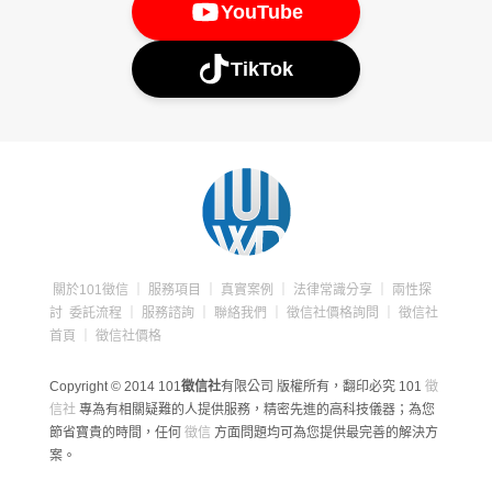
YouTube
TikTok
關於101徵信
｜
服務項目
｜
真實案例
｜
法律常識分享
｜
兩性探
討
委託流程
｜
服務諮詢
｜
聯絡我們
｜
徵信社價格詢問
｜
徵信社
首頁
｜
徵信社價格
Copyright © 2014 101
徵信社
有限公司 版權所有，翻印必究
101
徵
信社
專為有相關疑難的人提供服務，精密先進的高科技儀器；為您
節省寶貴的時間，任何
徵信
方面問題均可為您提供最完善的解決方
案。