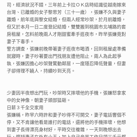
司，經濟狀況不錯，三年前上卡拉ＯＫ店時結識從越南嫁來
台灣、已離婚的女子黎思芳（三十一歲），張嫌不久與妻子
離婚，前年底與黎女結婚，但兩人經常吵架，於月前離婚，
但又於本月一日二度登記結婚，雙雙搬到桃園市北埔路的套
房租屋，怎料前晚兩人才剛甜蜜牽手逛夜市，昨早張嫌竟對
妻子下毒手。
警方調查，張嫌前晚帶著妻子逛夜市喝酒，回到租屋處準備
就寢時，妻子吵著要出門找朋友遭他阻止，兩人為此起爭
執，張嫌因擔心吵架聲驚動鄰居，一度隱忍降低聲量，但妻
子卻得理不饒人，持續吵到天亮。
少妻因半夜想出門玩，吵架時又摔壞他的手機，張嫌怒拿家
中的女神像，朝妻子頭部猛砸。
日薪３千全交家用
張嫌稱，昨早六時許和妻子吵得不可開交，妻子電話響個不
停，又不肯讓他看是誰打的電話，還將他的手機摔壞，他想
到妻子長得漂亮身材好，平時交往複雜，一天到晚想出去
玩，懷疑妻子在外有小王，加上自己辛苦工作日領三千元都