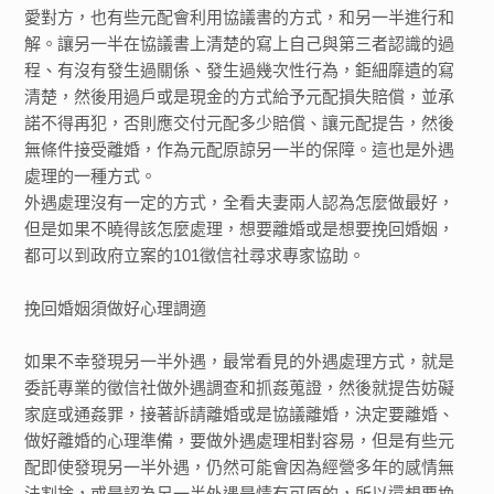
愛對方，也有些元配會利用協議書的方式，和另一半進行和
解。讓另一半在協議書上清楚的寫上自己與第三者認識的過
程、有沒有發生過關係、發生過幾次性行為，鉅細靡遺的寫
清楚，然後用過戶或是現金的方式給予元配損失賠償，並承
諾不得再犯，否則應交付元配多少賠償、讓元配提告，然後
無條件接受離婚，作為元配原諒另一半的保障。這也是外遇
處理的一種方式。
外遇處理沒有一定的方式，全看夫妻兩人認為怎麼做最好，
但是如果不曉得該怎麼處理，想要離婚或是想要挽回婚姻，
都可以到政府立案的101徵信社尋求專家協助。
挽回婚姻須做好心理調適
如果不幸發現另一半外遇，最常看見的外遇處理方式，就是
委託專業的徵信社做外遇調查和抓姦蒐證，然後就提告妨礙
家庭或通姦罪，接著訴請離婚或是協議離婚，決定要離婚、
做好離婚的心理準備，要做外遇處理相對容易，但是有些元
配即使發現另一半外遇，仍然可能會因為經營多年的感情無
法割捨，或是認為另一半外遇是情有可原的，所以還想要挽