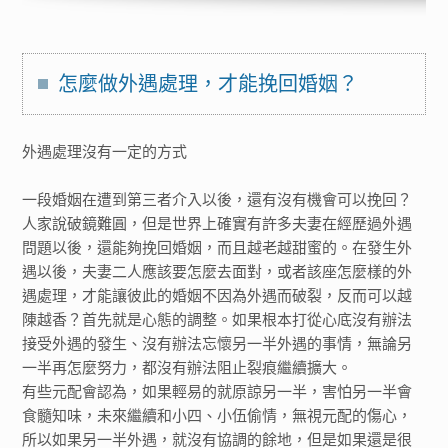
怎麼做外遇處理，才能挽回婚姻？
外遇處理沒有一定的方式
一段婚姻在遭到第三者介入以後，還有沒有機會可以挽回？
人家說破鏡難圓，但是世界上確實有許多夫妻在經歷過外遇
問題以後，還能夠挽回婚姻，而且越老越甜蜜的。在發生外
遇以後，夫妻二人應該要怎麼去面對，或者該座怎麼樣的外
遇處理，才能讓彼此的婚姻不因為外遇而破裂，反而可以越
陳越香？首先就是心態的調整。如果根本打從心底沒有辦法
接受外遇的發生、沒有辦法忘懷另一半外遇的事情，無論另
一半再怎麼努力，都沒有辦法阻止裂痕繼續擴大。
有些元配會認為，如果輕易的就原諒另一半，害怕另一半會
食髓知味，未來繼續和小四、小伍偷情，無視元配的傷心，
所以如果另一半外遇，就沒有協調的餘地，但是如果還是很