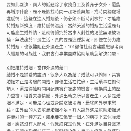
要如此堅決，兩人的話題除了家務分工及養育子女外，還能
再增添什麼，是不是該找時間一起培養興趣，找時間獨處增
進感情，這些在進入婚姻後，仍必須不斷時刻檢討，才能維
持婚姻新鮮度，維持感情溫度。當然美滿的婚姻生活還是有
可能產生婚外情，這就得歸究於當事人對性的渴望無法被填
補，無法趨於平淡生活，真的要是這種狀況，即便在努力維
持婚姻，也很難阻止外遇產生，101徵信社就會建議您思考兩
人繼續的可能性，我們會有專業團隊協助幫助您解決問題。
別把維持婚姻，當作外遇的藉口
結婚不是戀愛的盡頭，很多人以為結了婚就可以偷懶，其實
婚姻才正是考驗的開始，即便生活在忙碌，生活瑣事在如何
煩人，還是得抽時間與配偶擁有獨處的機會，轉換肩上的壓
力重擔，培養夫妻情感。外遇出軌之所以會產生，大多是婚
姻不滿足，可能是心理或身體沒被填滿，最終向外尋求慰
藉，由外面的人去填滿婚姻不足。有人說外遇是幫助婚姻過
得更好的一種方式，如果要在傷害一個人的前提下去保障婚
姻，應該沒有人願意，假象終究是假象，在外滿足自身需求
後，在婚內扮演好丈夫、好爸爸角色，更令人作嘔。外遇就