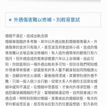
外遇傷害難以修補，別輕易嘗試
婚姻不滿足，造成出軌念頭
婚姻會面臨許多考驗，其中以外遇出軌對婚姻傷害最大，外
遇傷害的並非只有兩人，甚至波及到家庭與小孩，造成的傷
害是難以言喻且無法修補的，有人說外遇帶來的歡愉只有六
個月，但外遇造成的傷害卻需要六年以上去填補，由此可
知，你就能明白一場外遇出軌有多可怕。但往往我們明知婚
外情會帶來傷害，卻還是有許多人奮不顧身就如同飛蛾撲火
般，自顧自地往火源跳，最後燒得湮滅，其實想杜絕外遇不
難，只是一般人很少去行動。促使大多人外遇的主因是在婚
姻中感到不滿足，在婚姻中受委屈，才會向外尋求慰藉，透
過慰藉填補婚姻的不足，當婚姻被滿足時，自然就會減少外
遇念頭。時時刻刻檢討婚姻，查看彼此的婚姻狀態，每次的
爭吵都省思反省，是否有站在對方的位置設想過，對方為何