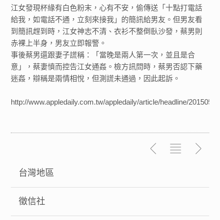
江女發現杯緣有白色粉末，心有不安，偷傳送「十點打電話
給我，如電話不通，立刻來接我」的簡訊給男友。但男友看
到簡訊趕到時，江女神志不清、衣衫不整倒臥沙發，蔡男則
赤裸上半身，男友立即報警。
事後蔡男還跟妻子謊稱：「當晚是兩人第一次，並且是合
意」，蔡妻憤而控告江女通姦。檢方訊問時，蔡男否認下藥
迷姦，辯稱是兩情相悅，但測謊未通過，因此起訴。
http://www.appledaily.com.tw/appledaily/article/
台灣地區
徵信社