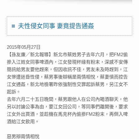
夫性侵女同事 妻竟提告通姦
2015年05月27日
【孫友廉╱新北報導】新北市蔡姓男子去年六月，把FM2偷
摻入江姓女同事啤酒內，江女發現杯緣有粉末，深感不安傳
簡訊給男友要他趕來，但因收訊不佳，男友未及時趕到，江
女慘遭迷昏性侵，蔡男事後辯稱是兩情相悅，蔡妻憤而控告
江女通姦，新北地檢署昨依強制性交罪起訴蔡男，另江女不
起訴。
去年六月二十五日晚間，蔡男跟他人在公司內喝酒聊天，他
另以討論公事為由，要江女回公司，等同事們離開後，要求
江女外出買酒，並趁機在馬克杯內偷摻FM2粉末，再倒入啤
酒給江女飲用。
惡男辯兩情相悅