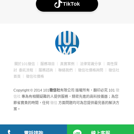
TikTok
關於101徵信
｜
服務項目
｜
真實案例
｜
法律常識分享
｜
兩性探
討
委託流程
｜
服務諮詢
｜
聯絡我們
｜
徵信社價格詢問
｜
徵信社
首頁
｜
徵信社價格
Copyright © 2014 101
徵信社
有限公司 版權所有，翻印必究
101
徵
信社
專為有相關疑難的人提供服務，精密先進的高科技儀器；為您
節省寶貴的時間，任何
徵信
方面問題均可為您提供最完善的解決方
案。
電話諮詢
線上客服