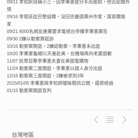
09/11 李知妍自稱小三，因李秉憲提分手而偷拍，他否認婚外
情
09/16 李珉廷從巴黎返韓，沒回京畿道廣州市家，窩首爾娘
家
09/21 8000名網友連署要求電視台停播李秉憲廣告
09/30 2嫌以勒索罪起訴
10/16 勒索案開庭，2嫌認勒索，李秉憲未出庭
10/20 李秉憲龜縮51天後赴美，在機場再向老婆道歉
11/07 民眾目擊李秉憲夫妻在美甜蜜購物
11/24 勒索案二度開庭，李秉憲以證人身分出庭
12/16 勒索案三度開庭，2嫌被求刑3年
2015/01/05 李秉憲與李知妍曖昧簡訊公開，還原經過
01/15 勒索案開庭宣判
台灣地區