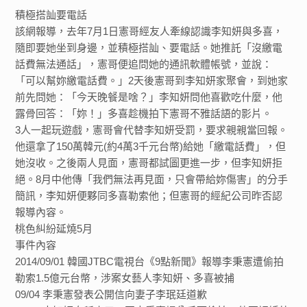
積極搭訕要電話
該網報導，去年7月1日憲哥經友人牽線認識李知妍與多喜，
隨即要她坐到身邊，並積極搭訕、要電話。她推託「沒繳電
話費無法通話」，憲哥便追問她的通訊軟體帳號，並說：
「可以幫妳繳電話費。」2天後憲哥到李知妍家聚會，到她家
前先問她：「今天晚餐是啥？」李知妍問他喜歡吃什麼，他
露骨回答：「妳！」多喜趁機拍下憲哥不雅話語的影片。
3人一起玩遊戲，憲哥會代替李知妍受罰，要求親親當回報。
他還拿了150萬韓元(約4萬3千元台幣)給她「繳電話費」，但
她沒收。之後兩人見面，憲哥都試圖更進一步，但李知妍拒
絕。8月中他傳「我們無法再見面，只會帶給妳傷害」的分手
簡訊，李知妍便夥同多喜勒索他；但憲哥的經紀公司昨否認
報導內容。
桃色糾紛延燒5月
事件內容
2014/09/01 韓國JTBC電視台《9點新聞》報導李秉憲遭偷拍
勒索1.5億元台幣，涉案女藝人李知妍、多喜被捕
09/04 李秉憲發表公開信向妻子李珉廷道歉