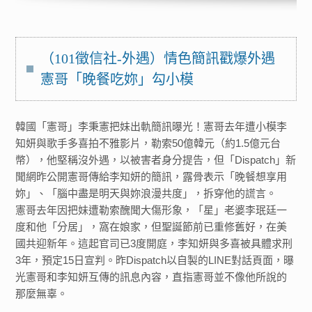
（101徵信社-外遇）情色簡訊戳爆外遇
憲哥「晚餐吃妳」勾小模
韓國「憲哥」李秉憲把妹出軌簡訊曝光！憲哥去年遭小模李
知妍與歌手多喜拍不雅影片，勒索50億韓元（約1.5億元台
幣），他堅稱沒外遇，以被害者身分提告，但「Dispatch」新
聞網昨公開憲哥傳給李知妍的簡訊，露骨表示「晚餐想享用
妳」、「腦中盡是明天與妳浪漫共度」，拆穿他的謊言。
憲哥去年因把妹遭勒索醜聞大傷形象，「星」老婆李珉廷一
度和他「分居」，窩在娘家，但聖誕節前已重修舊好，在美
國共迎新年。這起官司已3度開庭，李知妍與多喜被具體求刑
3年，預定15日宣判。昨Dispatch以自製的LINE對話頁面，曝
光憲哥和李知妍互傳的訊息內容，直指憲哥並不像他所說的
那麼無辜。