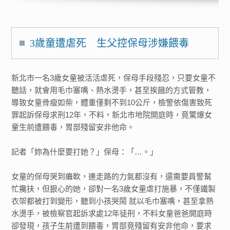
3歲童遭虐死 生父控保母涉嫌餵毒
新北市一名3歲女童被活活虐死，保母手段殘忍，只要女童不
聽話，就會用毛巾塞嘴、熱水燙手，甚至挨餓的方式管教，
導致女童骨瘦如柴，體重僅剩不到10公斤，檢警依傷害致死
罪起訴保母求刑12年，不料，新北市地院開庭時，竟驚爆女
童生前遭餵毒，胃部殘留安非他命。
記者「妳為什麼要打她？」保母：「…。」
女童的保母哭到癱軟，連走路的力氣都沒有，還需要員警幫
忙攙扶，但狠心的她，卻對一名3歲女童虐打施暴，不僅鐵製
衣架都被打到變形，聽到小孩哭鬧 就以毛巾塞嘴，甚至拿熱
水燙手，被檢察官起訴求處12年徒刑，不料女童爸爸開庭時
卻發現，孩子生前遭到餵毒，胃部竟殘留有安非他命，要求