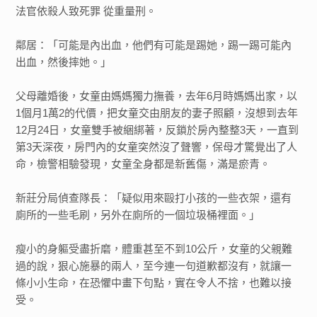
法官依殺人致死罪 從重量刑。
鄰居：「可能是內出血，他們有可能是踢她，踢一踢可能內
出血，然後摔她。」
父母離婚後，女童由媽媽獨力撫養，去年6月時媽媽出家，以
1個月1萬2的代價，把女童交由朋友的妻子照顧，沒想到去年
12月24日，女童雙手被綑綁著，反鎖於房內整整3天，一直到
第3天深夜，房門內的女童突然沒了聲響，保母才驚覺出了人
命，檢警相驗發現，女童全身都是新舊傷，滿是瘀青。
新莊分局偵查隊長：「疑似用來毆打小孩的一些衣架，還有
廁所的一些毛刷，另外在廁所的一個垃圾桶裡面。」
瘦小的身軀受盡折磨，體重甚至不到10公斤，女童的父親難
過的說，狠心施暴的兩人，至今連一句道歉都沒有，就讓一
條小小生命，在恐懼中畫下句點，實在令人不捨，也難以接
受。