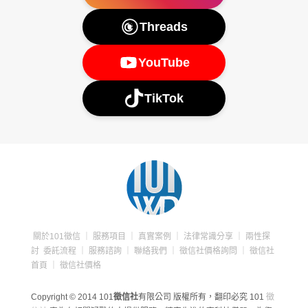
Threads
YouTube
TikTok
關於101徵信
｜
服務項目
｜
真實案例
｜
法律常識分享
｜
兩性探
討
委託流程
｜
服務諮詢
｜
聯絡我們
｜
徵信社價格詢問
｜
徵信社
首頁
｜
徵信社價格
Copyright © 2014 101
徵信社
有限公司 版權所有，翻印必究
101
徵