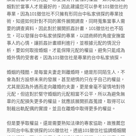
姻對於當事人才是最好的，因此建議您可以參考101徵信社的
專業，因為101徵信社不只擁有形同台中私家偵探的專業技
術，知道如何針對不同的案件展開調查，同時蒐集當事人需
要的調查資料，因此對於展開抓姦計畫，101徵信社也不陌
生，可以發揮台中私家偵探的專業，以諮商師的角度安撫當
事人的心情，讓抓姦計畫順利進行，並根據元配的情況分
析，要如何取捨婚姻，才能保障元配的權益，避免只能成為
婚外情的受害者，因為101徵信社是專業的台中私家偵探。
婚姻的殘酷，是每當夫妻走到離婚時，總是形同陌生人，不
會為對方設想未來的發展，甚至絕情的只在乎自己的權益，
尤其是因為外遇而走向離婚的夫妻，更是會毫不留情地對待
元配，但這對於堅守婚姻的元配相當不公平，所以為避免無
辜的元配損失更多的權益，就應該展開抓姦蒐證，取得可以
制裁出軌配偶的實證，並且在離婚中取得更多的權益。
但是要爭取權益，還是需要熟知法律的專家協助，故推薦您
形同台中私家偵探的101徵信社，透過101徵信社協調婚姻關