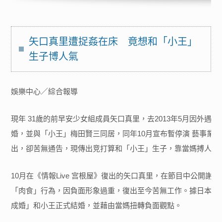
矢口真里遭捉姦在床 竟想和「小王」
生子博人氣
娛樂中心／綜合報導
現年 31歲的前早安少女組成員矢口真里，去2013年5月因外遇
婚，並與「小王」梅田賢三同居，同年10月宣布暫停演 藝事業，事
出，卻苦無通告，現傳出竞打算和「小王」生子，靠當媽搏人氣
10月在《情報Live 宫根屋》復出的矢口真里，在節目中公開
「肉食」行為，因負面形象過重，復出至今苦無工作。據日本《
成婚」和小王正式結婚，並藉由當媽扭轉負面觀點。