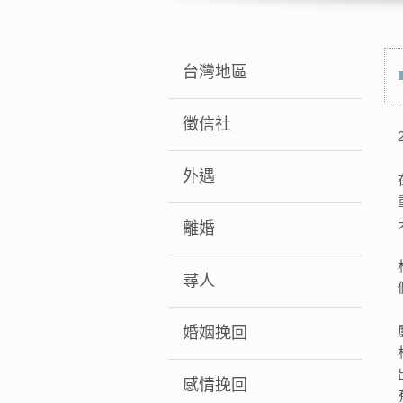
台灣地區
徵信社
外遇
離婚
尋人
婚姻挽回
感情挽回