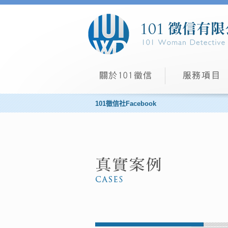
101徵信社Facebook