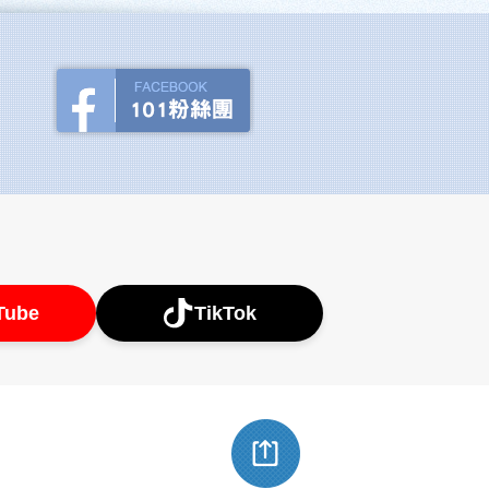
Tube
TikTok