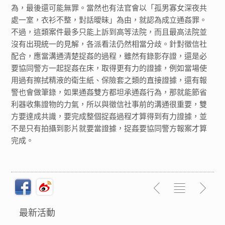
為，最後還可能無罪。當然也有法官會以「孤男寡女深夜共
處一室，衣衫不整，對話曖昧」為由，就認為成立通姦罪。
不過，這類案件最多只能上訴到高等法院，而且最高法院並
沒有出現統一的見解，各派看法仍然相當分歧。針對徵信社
配合，應當溝通清楚捉姦的過程，雖然有錄影存證，還是必
要協同警方一起捉姦在床，取得更有力的證據，例如當場使
用過有擦拭精液的衛生紙、保險套之類的直接證據，還有報
警也會做筆錄，如果通姦雙方都坦承通姦行為，那就能節省
利器收集證物的力氣，所以與徵信社事前的溝通很重要，雙
方要達成共識，要完成整個捉姦過程才算得到有力證據，並
不是只有拍攝到影片就要當證據，捉姦要協同警方報案才算
完成。
最新活動