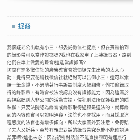
捉姦
我懷疑老公出軌有小三，想委託徵信社捉姦，但在賓館拍到
的綠影帶可以當作證據嗎?我也在我家車子上裝錄音器，路到
他們在車上做愛的聲音!這能當證據嗎?
坊間有需多徵信社的廣告確實會讓懷疑先生出軌的太太心
動，覺得只要花錢找徵信社就絕對可以告倒小三，還可以索
賠一筆金錢，不過隨著行事訴訟制度大幅翻修，偷拍偷錄取
得的錄影帶，有時會被法院認為沒有證據能力，因為這屬於
竊視竊聽別人非公開的活動言論，侵犯刑法所保護我們的隱
私權。只要法院認為錄音或錄影取得過程是違法的，就算錄
到的內容確實可以證明通姦，法院也不會採用，而且採取這
種態度的法官也有增多傾向，所以大家簽外要注意，免得賠
了夫人又折兵。至於有親密對話的錄音帶究竟能不能確認通
姦罪呢?這也未必。因為親密對話並不能直接證明有通姦行