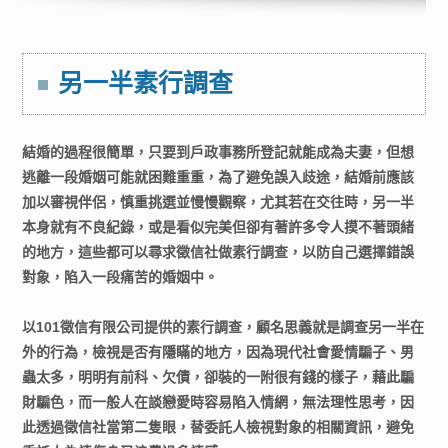
另一半素行調查
結婚的過程很簡單，只要到戶政事務所登記就能成為夫妻，但想
逃離一段婚姻可能就困難重重，為了避免誤入歧途，結婚前應該
加以審視伴侶，慎重挑選並慢慢觀察，尤其若在交往時，另一半
本身就有不良紀錄，或是看似完美但卻有著許多令人摸不著頭緒
的地方，這些都可以尋求徵信社做素行調查，以防自己選擇錯誤
對象，陷入一段痛苦的婚姻中。
以101徵信有限公司提供的素行調查，顧名思義就是調查另一半在
外的行為，檢視是否有隱瞞的地方，因為現代社會愛情騙子、男
蟲太多，明明有前科、欠債，卻裝的一附很有錢的樣子，藉此騙
財騙色，而一般人在談戀愛時容易陷入情網，無法理性思考，因
此透過徵信社當第二隻眼，替委託人檢視對象的相關資訊，避免