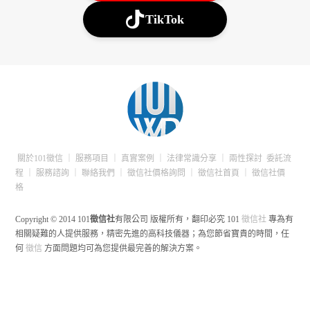
TikTok
關於101徵信
｜
服務項目
｜
真實案例
｜
法律常識分享
｜
兩性探討
委託流
程
｜
服務諮詢
｜
聯絡我們
｜
徵信社價格詢問
｜
徵信社首頁
｜
徵信社價
格
Copyright © 2014 101
徵信社
有限公司 版權所有，翻印必究
101
徵信社
專為有
相關疑難的人提供服務，精密先進的高科技儀器；為您節省寶貴的時間，任
何
徵信
方面問題均可為您提供最完善的解決方案。