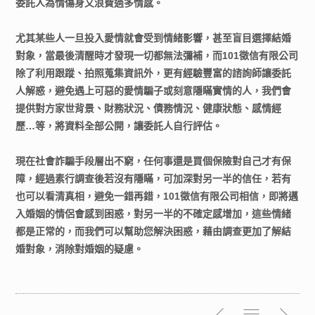
委託人為情傷身又浪費過多情感。
尤其某些人一旦投入愛情就會受到情緒影響，甚至盲目選擇結婚
對象，當最後清醒時才發現一切都無法彌補，而101徵信有限公司
除了利用跟蹤、拍照蒐集資訊外，更有經驗豐富的諮詢師讓委託
人解惑，避免遇上可惡的愛情騙子或刻意隱瞞實情的人，我們會
提供對方家世背景、財務狀況、債務情況、健康狀態、感情經
歷…等，將資料全部公開，讓委託人自行評估。
現在社會詐騙手段層出不窮，任何事還是買個保險對自己才有保
障，經過素行調查後若沒有隱瞞，可加深對另一半的信任，若有
也可以看清真相，避免一錯再錯，101徵信有限公司相信，即將邁
入婚姻的情侶會感到困惑，對另一半的不確定感增加，這些情緒
都是正常的，而我們可以幫助您解決困惑，藉由調查更加了解結
婚對象，消除對婚姻的疑慮。